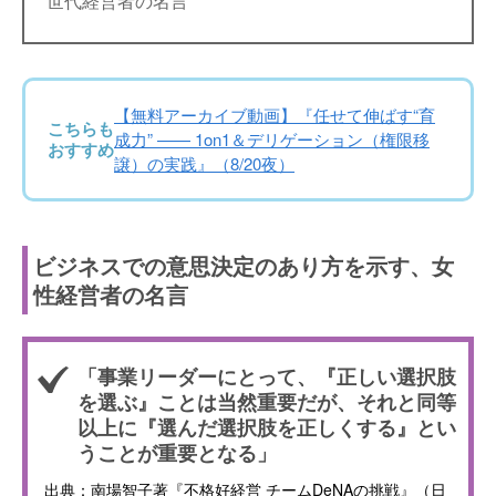
世代経営者の名言
【無料アーカイブ動画】『任せて伸ばす“育
こちらも
成力” —— 1on1＆デリゲーション（権限移
おすすめ
譲）の実践』（8/20夜）
ビジネスでの意思決定のあり方を示す、女
性経営者の名言
「事業リーダーにとって、『正しい選択肢
を選ぶ』ことは当然重要だが、それと同等
以上に『選んだ選択肢を正しくする』とい
うことが重要となる」
出典：南場智子著『不格好経営 チームDeNAの挑戦』（日