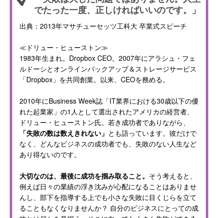
でたった一度、正しければいいのです。」
出典：2013年マサチューセッツ工科大 卒業式スピーチ
≪ドリュー・ヒューストン≫
1983年生まれ。Dropbox CEO。2007年にアラシュ・フェ
ルドーシとオンラインバックアップ＆ストレージサービス
「Dropbox」を共同創業。以来、CEOを務める。
2010年にBusiness Week誌「IT業界における30歳以下の優
れた起業家」の1人として選出されたアメリカの経営者、
ドリュー・ヒューストン氏。若き成功者でありながら、
「失敗の数は数えきれない」
とも語っています。彼だけで
なく、どんなビジネスの成功者でも、失敗のない人生など
あり得ないのです。
大切なのは、最後に成功を掴み取ること。
そう考えると、
例えば日々の業績の浮き沈みが心配になることはありませ
んし、部下を指導する上でも小さな失敗に目くじらを立て
ることもなくなりませんか？ 自分のビジネスにとっての成