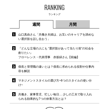
RANKING
ランキング
週間
月間
山口真由さん「共働き夫婦は、お互いのキャリアを諦めな
い選択肢を話し合おう」
『どんな立場の人にも “選択肢があって当たり前”の社会を
創りたい』
フローレンス・代表理事 赤坂緑さん【前編】
係長と管理職の違いとは？係長に求められる役割や仕事内
容を解説
マネジメントスタイルの選び方~6つのスタイルの使い分
け~
共働き、家事育児、忙しい毎日… 少しの工夫で取り入れ
られる効果的な7つの休養方法とは？