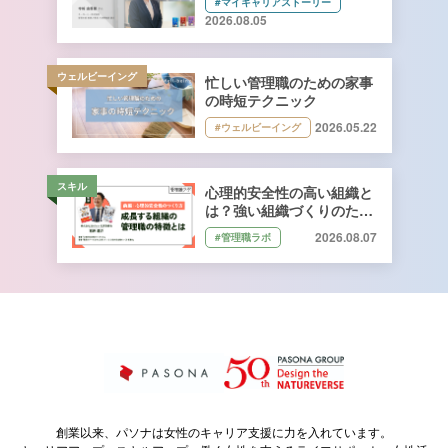
#マイキャリアストーリー
キーコーヒー株式会社 管理
2026.08.05
本部 総務人事部 人財開発
課長 寺﨑由香里さん【前
編】
ウェルビーイング
忙しい管理職のための家事
の時短テクニック
2026.05.22
#ウェルビーイング
スキル
心理的安全性の高い組織と
は？強い組織づくりのため
に管理職ができること｜石
2026.08.07
#管理職ラボ
井遼介さん監修
創業以来、パソナは女性のキャリア支援に力を入れています。