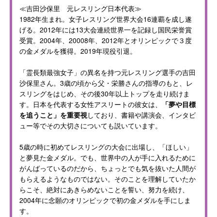
≪吉田沙保里 元レスリング日本代表≫
1982年生まれ。女子レスリング世界大会16連覇を成し遂
げる。2012年には13大会連続世界一を記録し国民栄誉賞
受賞。2004年、20008年、2012年とオリンピックで３度
の金メダルを獲得。2019年現役引退。
「霊長類最強女子」の異名を持つ元レスリング選手の吉田
沙保里さん。3歳の頃から父・栄勝さんの指導のもと、レ
スリングをはじめ、その後30年以上トップを走り続けま
す。日本を代表する女性アスリートの彼女は、
「夢や目標
を追うこと」を重要視
しており、書籍や講演会、インタビ
ュー等でその大切さについても説いています。
5歳の時に初めてレスリングの大会に出場し、「ほしい」
と夢見た金メダル。でも、世界中の人が手に入れるために
がんばっているのだから、ちょっとでも気を抜いた人間が
もらえるようなものではない。そのことを理解していたか
らこそ、絶対にあきらめないことを誓い、努力を続け、
2004年に念願のオリンピックで初の金メダルを手にしま
す。