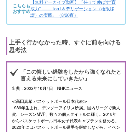
【無料アーカイブ動画】『任せて伸ばす“育
こちらも
成力” —— 1on1＆デリゲーション（権限移
おすすめ
譲）の実践』（8/20夜）
上手く行かなかった時、すぐに前を向ける
思考法
「この悔しい経験をしたから強くなれたと
言える未来にしていきたい」
出典：2022年10月4日 NHKニュース
≪髙田真希 バスケットボール日本代表≫
1989年生まれ。デンソーアイリス所属。国内リーグで新人
賞、シーズンMVP、数々の個人タイトルに輝く。2018年
からバスケットボール日本女子代表キャプテンを務める。
2020年にはバスケットボール選手を継続しながら、イベン