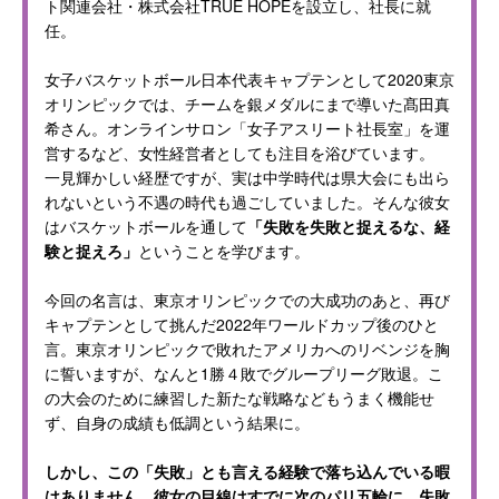
ト関連会社・株式会社TRUE HOPEを設立し、社長に就
任。
女子バスケットボール日本代表キャプテンとして2020東京
オリンピックでは、チームを銀メダルにまで導いた髙田真
希さん。オンラインサロン「女子アスリート社長室」を運
営するなど、女性経営者としても注目を浴びています。
一見輝かしい経歴ですが、実は中学時代は県大会にも出ら
れないという不遇の時代も過ごしていました。そんな彼女
はバスケットボールを通して
「失敗を失敗と捉えるな、経
験と捉えろ」
ということを学びます。
今回の名言は、東京オリンピックでの大成功のあと、再び
キャプテンとして挑んだ2022年ワールドカップ後のひと
言。東京オリンピックで敗れたアメリカへのリベンジを胸
に誓いますが、なんと1勝４敗でグループリーグ敗退。こ
の大会のために練習した新たな戦略などもうまく機能せ
ず、自身の成績も低調という結果に。
しかし、この「失敗」とも言える経験で落ち込んでいる暇
はありません。彼女の目線はすでに次のパリ五輪に。失敗