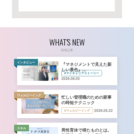
WHAT'S NEW
新着記事
インタビュー
『マネジメントで見えた新
しい景色』
#マイキャリアストーリー
キーコーヒー株式会社 管理
2026.08.05
本部 総務人事部 人財開発
課長 寺﨑由香里さん【前
編】
ウェルビーイング
忙しい管理職のための家事
の時短テクニック
2026.05.22
#ウェルビーイング
スキル
男性育休で得たものとは。