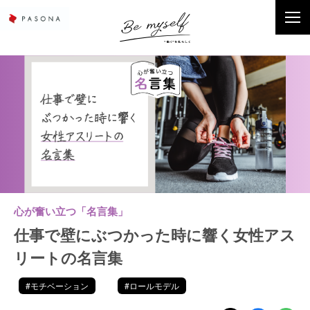
心が奮い立つ「名言集」
仕事で壁にぶつかった時に響く女性アス
リートの名言集
#モチベーション
#ロールモデル