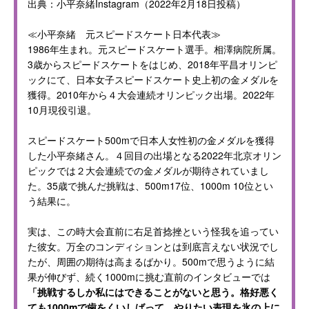
出典：小平奈緒Instagram（2022年2月18日投稿）
≪小平奈緒 元スピードスケート日本代表≫
1986年生まれ。元スピードスケート選手。相澤病院所属。
3歳からスピードスケートをはじめ、2018年平昌オリンピ
ックにて、日本女子スピードスケート史上初の金メダルを
獲得。2010年から４大会連続オリンピック出場。2022年
10月現役引退。
スピードスケート500mで日本人女性初の金メダルを獲得
した小平奈緒さん。４回目の出場となる2022年北京オリン
ピックでは２大会連続での金メダルが期待されていまし
た。35歳で挑んだ挑戦は、500m17位、1000m 10位とい
う結果に。
実は、この時大会直前に右足首捻挫という怪我を追ってい
た彼女。万全のコンディションとは到底言えない状況でし
たが、周囲の期待は高まるばかり。500mで思うように結
果が伸びず、続く1000mに挑む直前のインタビューでは
「挑戦するしか私にはできることがないと思う。格好悪く
ても1000mで歯をくいしばって、やりたい表現を氷の上に