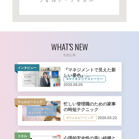
WHAT'S NEW
新着記事
インタビュー
『マネジメントで見えた新
しい景色』
#マイキャリアストーリー
キーコーヒー株式会社 管理
2026.08.05
本部 総務人事部 人財開発
課長 寺﨑由香里さん【前
編】
ウェルビーイング
忙しい管理職のための家事
の時短テクニック
2026.05.22
#ウェルビーイング
スキル
心理的安全性の高い組織と