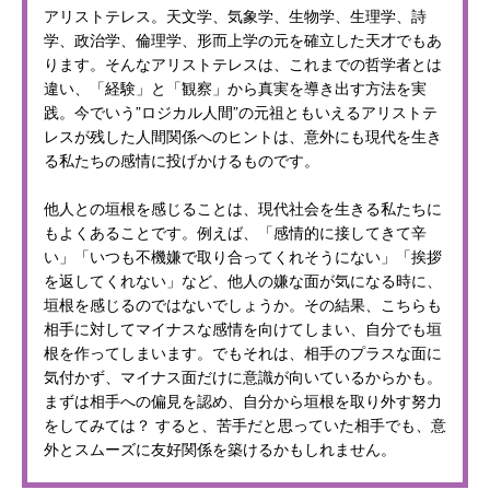
アリストテレス。天文学、気象学、生物学、生理学、詩
学、政治学、倫理学、形而上学の元を確立した天才でもあ
ります。そんなアリストテレスは、これまでの哲学者とは
違い、「経験」と「観察」から真実を導き出す方法を実
践。今でいう”ロジカル人間”の元祖ともいえるアリストテ
レスが残した人間関係へのヒントは、意外にも現代を生き
る私たちの感情に投げかけるものです。
他人との垣根を感じることは、現代社会を生きる私たちに
もよくあることです。例えば、「感情的に接してきて辛
い」「いつも不機嫌で取り合ってくれそうにない」「挨拶
を返してくれない」など、他人の嫌な面が気になる時に、
垣根を感じるのではないでしょうか。その結果、こちらも
相手に対してマイナスな感情を向けてしまい、自分でも垣
根を作ってしまいます。でもそれは、相手のプラスな面に
気付かず、マイナス面だけに意識が向いているからかも。
まずは相手への偏見を認め、自分から垣根を取り外す努力
をしてみては？ すると、苦手だと思っていた相手でも、意
外とスムーズに友好関係を築けるかもしれません。