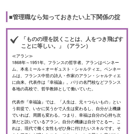
■管理職なら知っておきたい上下関係の掟
「ものの理を説くことは、人をつき飛ばす
ことに等しい。」（アラン）
≪アラン≫
1868年～1951年。フランスの哲学者。アランはペンネー
ム、本名ミール＝オーギュスト・シャルティエ。ペンネー
ムは、フランス中世の詩人・作家のアラン・シャルティエ
に由来。代表作は『幸福論』。パリの名門校などフランス
各地の高校で、哲学教師として働いていた。
代表作『幸福論』では、「人生は、元々つらいもの」とい
う前提で、いかに笑うかで人生は変わるし、自分が上機嫌
でいれば、周囲も変わる。つまり、幸福は自分の心持ち次
第だと説いているアラン。自分の機嫌は自分でとるー。こ
れは、現代で働く女性もぜひ身に付けたいスキルです。そ