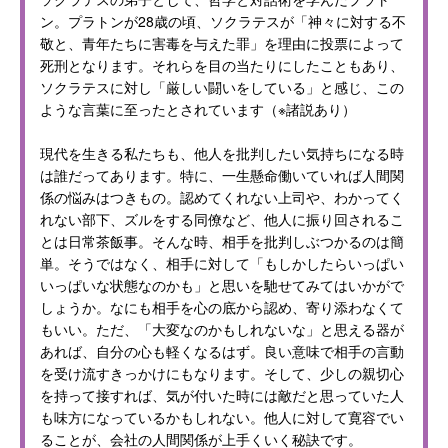
ン。プラトンが28歳の頃、ソクラテスが「神々に対する不
敬と、青年たちに害毒を与えた罪」を理由に投票によって
死刑となります。それらを目の当たりにしたこともあり、
ソクラテスに対し「厳しい闘いをしている」と感じ、この
ような言葉に至ったとされています（※諸説あり）
現代を生きる私たちも、他人を批判したい気持ちになる時
は誰だってあります。特に、一生懸命働いていれば人間関
係の悩みはつきもの。認めてくれない上司や、わかってく
れない部下、ズルをする同僚など、他人に振り回されるこ
とは日常茶飯事。そんな時、相手を批判しぶつかるのは簡
単。そうではなく、相手に対して「もしかしたらいっぱい
いっぱいな状態なのかも」と思いを馳せてみてはいかがで
しょうか。なにも相手を心の底から認め、寄り添わなくて
もいい。ただ、「大変なのかもしれないな」と思える器が
あれば、自分の心も軽くなるはず。良い意味で相手の言動
を受け流すきっかけにもなります。そして、少しの親切心
を持って接すれば、気が付いた時には敵だと思っていた人
も味方になっているかもしれない。他人に対して寛容でい
ることが、会社の人間関係が上手くいく秘訣です。