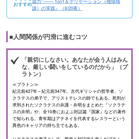
成力” —— 1on1＆デリゲーション（権限移
おすすめ
譲）の実践』（8/20夜）
■人間関係が円滑に進むコツ
「親切にしなさい。あなたが会う人はみん
な、厳しい闘いをしているのだから」（プ
ラトン）
≪プラトン≫
紀元前427年～紀元前347年。古代ギリシャの哲学者。ソ
クラテスの弟子で、アリストテレスの師でもある。死刑が
求刑されたソクラテスの弁護・弁明をまとめた『ソクラテ
スの弁明』や、全10巻におよぶ対話篇『国家』などの著作
で知られる。青年期はアテネイを代表するレスラーという
異色のキャリアの持ち主でもある。
ソクラテスの弟子として、哲学と対話術を学んだプラト