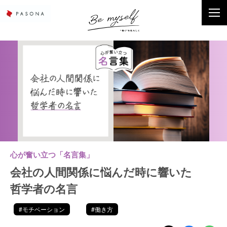
心が奮い立つ「名言集」
会社の人間関係に悩んだ時に響いた
哲学者の名言
#モチベーション
#働き方