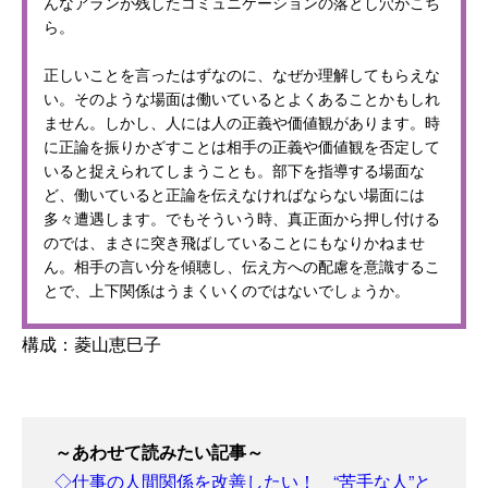
んなアランが残したコミュニケーションの落とし穴がこち
ら。
正しいことを言ったはずなのに、なぜか理解してもらえな
い。そのような場面は働いているとよくあることかもしれ
ません。しかし、人には人の正義や価値観があります。時
に正論を振りかざすことは相手の正義や価値観を否定して
いると捉えられてしまうことも。部下を指導する場面な
ど、働いていると正論を伝えなければならない場面には
多々遭遇します。でもそういう時、真正面から押し付ける
のでは、まさに突き飛ばしていることにもなりかねませ
ん。相手の言い分を傾聴し、伝え方への配慮を意識するこ
とで、上下関係はうまくいくのではないでしょうか。
構成：菱山恵巳子
～あわせて読みたい記事～
◇仕事の人間関係を改善したい！ “苦手な人”と