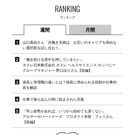
RANKING
ランキング
週間
月間
山口真由さん「共働き夫婦は、お互いのキャリアを諦めな
い選択肢を話し合おう」
『働き続ける背中を押していきたい』
ネスレ日本株式会社 ネスレ ヘルスサイエンス カンパニー
グループマネジャー 野口ゆりさん【前編】
係長と管理職の違いとは？係長に求められる役割や仕事内
容を解説
仕事で落ち込んだ時に励まされた言葉
『学ぶ姿勢があれば、いつから始めても遅くない』
アルサーガパートナーズ プロダクト本部 フェリさん
【前編】