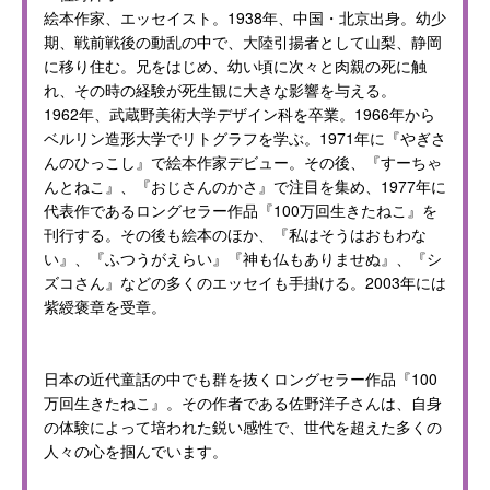
絵本作家、エッセイスト。1938年、中国・北京出身。幼少
期、戦前戦後の動乱の中で、大陸引揚者として山梨、静岡
に移り住む。兄をはじめ、幼い頃に次々と肉親の死に触
れ、その時の経験が死生観に大きな影響を与える。
1962年、武蔵野美術大学デザイン科を卒業。1966年から
ベルリン造形大学でリトグラフを学ぶ。1971年に『やぎさ
んのひっこし』で絵本作家デビュー。その後、『すーちゃ
んとねこ』、『おじさんのかさ』で注目を集め、1977年に
代表作であるロングセラー作品『100万回生きたねこ』を
刊行する。その後も絵本のほか、『私はそうはおもわな
い』、『ふつうがえらい』『神も仏もありませぬ』、『シ
ズコさん』などの多くのエッセイも手掛ける。2003年には
紫綬褒章を受章。
日本の近代童話の中でも群を抜くロングセラー作品『100
万回生きたねこ』。その作者である佐野洋子さんは、自身
の体験によって培われた鋭い感性で、世代を超えた多くの
人々の心を掴んでいます。