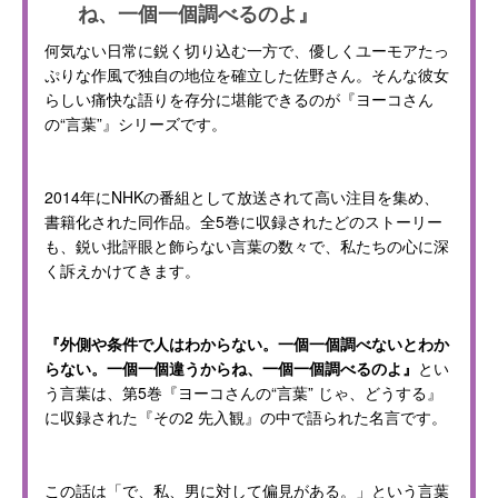
ね、一個一個調べるのよ』
何気ない日常に鋭く切り込む一方で、優しくユーモアたっ
ぷりな作風で独自の地位を確立した佐野さん。そんな彼女
らしい痛快な語りを存分に堪能できるのが『ヨーコさん
の“言葉”』シリーズです。
2014年にNHKの番組として放送されて高い注目を集め、
書籍化された同作品。全5巻に収録されたどのストーリー
も、鋭い批評眼と飾らない言葉の数々で、私たちの心に深
く訴えかけてきます。
『外側や条件で人はわからない。一個一個調べないとわか
らない。一個一個違うからね、一個一個調べるのよ』
とい
う言葉は、第5巻『ヨーコさんの“言葉” じゃ、どうする』
に収録された『その2 先入観』の中で語られた名言です。
この話は「で、私、男に対して偏見がある。」という言葉