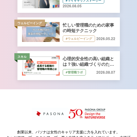
#マイキャリアストーリー
キーコーヒー株式会社 管理
2026.08.05
本部 総務人事部 人財開発
課長 寺﨑由香里さん【前
編】
ウェルビーイング
忙しい管理職のための家事
の時短テクニック
2026.05.22
#ウェルビーイング
スキル
心理的安全性の高い組織と
は？強い組織づくりのため
に管理職ができること｜石
2026.08.07
#管理職ラボ
井遼介さん監修
創業以来、パソナは女性のキャリア支援に力を入れています。