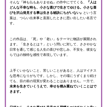
そんな『神も仏もありませぬ』の作中にでてくる、
『人は
どんな不幸な時も、小さな喜びで生きてゆける。小さな喜
びを沢山発見する事は生きる秘訣にちがいない』
という言
葉は、つらい出来事と直面したときに思い出したい名言で
す。
この作品は、「死」や「老い」をテーマに物語が展開され
ます。「生きるとは？」という問いに対して、ささやかな
日常を通して感じる人生の喜びや悲しみ、不安を、彼女な
らではの独特な感性で表現しています。
上手くいかないこと、苦しいことがあると、人はマイナス
な思考になりがちです。しかし、その場にうずくまり続け
ても、目の前の現実が変わることはありません。一方で、
未来を生きていくうえで、幸せを積み重ねていくことはで
きます。
日頃から、小さな喜びを発見する習慣をつけておくと良い