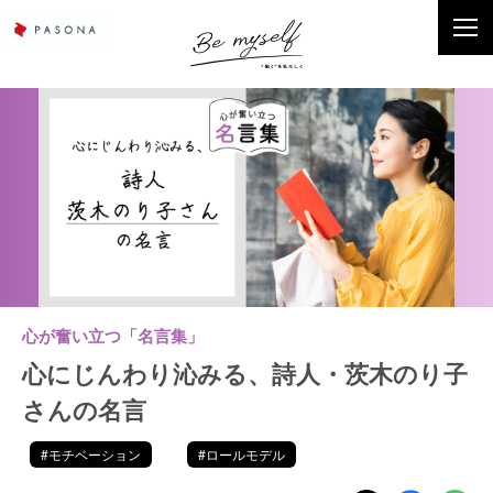
心が奮い立つ「名言集」
心にじんわり沁みる、詩人・茨木のり子
さんの名言
#モチベーション
#ロールモデル