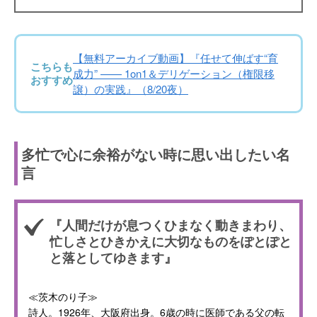
【無料アーカイブ動画】『任せて伸ばす“育
こちらも
成力” —— 1on1＆デリゲーション（権限移
おすすめ
譲）の実践』（8/20夜）
多忙で心に余裕がない時に思い出したい名
言
『人間だけが息つくひまなく動きまわり、
忙しさとひきかえに大切なものをぽとぽと
と落としてゆきます』
≪茨木のり子≫
詩人。1926年、大阪府出身。6歳の時に医師である父の転