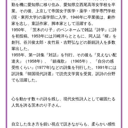
勤を機に愛知県に移り住み、愛知県立西尾高等女学校を卒
業。その後、上京して帝国女子医学・薬学・理学専門学校
(現・東邦大学)の薬学部に入学。1946年に卒業後は、劇作
家を志し、童話作家、脚本家として活躍する。
1950年、「茨木のり子」のペンネームで雑誌『詩学』に詩
を初投稿。1953年には川崎洋らとともに、同人誌『櫂』を
創刊。谷川俊太郎・友竹辰・吉野弘などの新鋭詩人を多数
輩出した。
1955年、第一詩集『対話』を刊行。その後も『見えない配
達夫』（1958年）、『鎮魂歌』（1965年）、『自分の感
受性くらい』(1977年)などの詩集を刊行した。1991年には
訳詩集『韓国現代詩選』で読売文学賞を受賞。訳詩の分野
でも活躍した。
心を動かす数々の詩を残し、現代女性詩人として確固たる
人気を誇る茨木のり子さん。
自立した生き方を鋭い視点で説きながらも、柔らかい感性