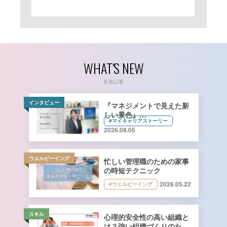
WHAT'S NEW
新着記事
インタビュー
『マネジメントで見えた新
しい景色』
#マイキャリアストーリー
キーコーヒー株式会社 管理
2026.08.05
本部 総務人事部 人財開発
課長 寺﨑由香里さん【前
編】
ウェルビーイング
忙しい管理職のための家事
の時短テクニック
2026.05.22
#ウェルビーイング
スキル
心理的安全性の高い組織と
は？強い組織づくりのため